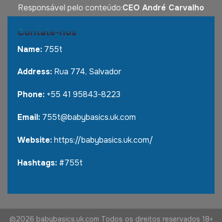
e-mail.
Responsável pelo conteúdo:
CEO André Carvalho
Tecnologia de Ponta:
plataforma
Contate-nos
estável, segura e responsiva para
Name:
755t
todas as telas.
Address:
Rua 774, Salvador
Phone:
+55 41 95843-8223
Email:
755t@babybasics.uk.com
O Que Dizem Nossos Usuários
Website:
https://babybasics.uk.com/
Hashtags:
#755t
©2026 babybasics.uk.com Todos os direitos reservados 18+