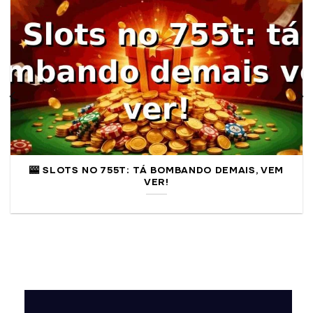
🎰 SLOTS NO 755T: TÁ BOMBANDO DEMAIS, VEM
VER!