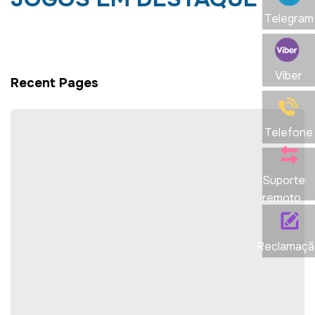
Garantida
Telegram
Por Que Escolher a 755t?
O Que Dizem Nossos Usuários
Dúvidas Frequentes
Cadastre-se Hoje na 755t e Ganhe 100%
Viber
Recent Pages
de Bônus!
755t
Com mais de 1,2 milhão de usuários
Telefone
–
ativos e 98,7% de avaliações positivas, a
Promoções
755t
consolida sua liderança no
Diárias
Suporte
mercado nacional. Nossa plataforma
Imperdíveis
remoto
licenciada e certificada oferece
pagamentos instantâneos, suporte 24/7
e um portfólio exclusivo de jogos que
Reclamaçã
garantem segurança e diversão para
todos.