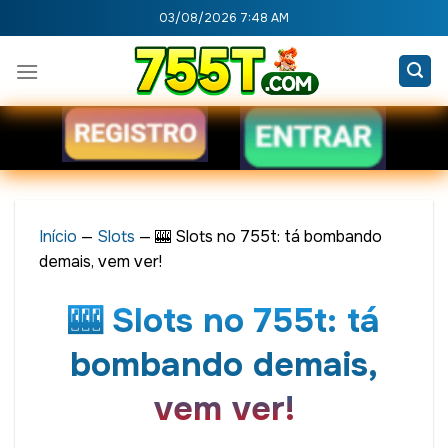
Skip
03/08/2026 7:48 AM
to
content
Início
—
Slots
—
🎰 Slots no 755t: tá bombando
demais, vem ver!
🎰 Slots no 755t: tá
bombando demais,
vem ver!