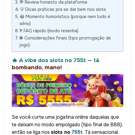
💬 Review honesto da plataforma
💡 Dicas práticas pra se dar bem nos slots
😂 Momento humorístico (porque nem tudo é
sério)
❓ FAQ rápido (modo resenha)
⚽ Considerações finais (tipo prorrogação de
jogo)
🔥 A vibe dos slots no 755t — tá
bombando, mano!
Se você curte uma jogatina online daquelas que
te deixam no modo empolgado (tipo final de BBB),
então se liga nos
slots no
755t
. Tá sensacional,