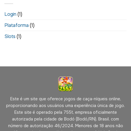
Login
(1)
Plataforma
(1)
Slots
(1)
Este é um site que oferece jogos de caça-níqueis online,
proporcionando aos usuários uma experiência única de jogo.
Este site é operado pela 755t, empresa oficialmente
autorizada pela cidade de Bodó (Bodó/RN), Brasil, com
número de autorização 46/2024. Menores de 18 anos não