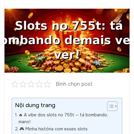
Bình chọn post
Nội dung trang
🔥 A vibe dos slots no 755t — tá bombando,
mano!
🎮 Minha história com esses slots