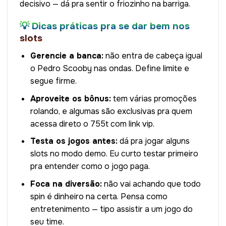
decisivo — dá pra sentir o friozinho na barriga.
💡 Dicas práticas pra se dar bem nos
slots
Gerencie a banca:
não entra de cabeça igual
o Pedro Scooby nas ondas. Define limite e
segue firme.
Aproveite os bônus:
tem várias promoções
rolando, e algumas são exclusivas pra quem
acessa direto o 755t com link vip.
Testa os jogos antes:
dá pra jogar alguns
slots no modo demo. Eu curto testar primeiro
pra entender como o jogo paga.
Foca na diversão:
não vai achando que todo
spin é dinheiro na certa. Pensa como
entretenimento — tipo assistir a um jogo do
seu time.