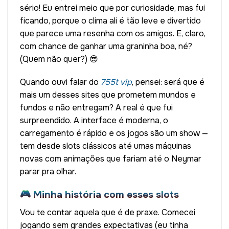
sério! Eu entrei meio que por curiosidade, mas fui
ficando, porque o clima ali é tão leve e divertido
que parece uma resenha com os amigos. E, claro,
com chance de ganhar uma graninha boa, né?
(Quem não quer?) 😎
Quando ouvi falar do
755t vip
, pensei: será que é
mais um desses sites que prometem mundos e
fundos e não entregam? A real é que fui
surpreendido. A interface é moderna, o
carregamento é rápido e os jogos são um show —
tem desde slots clássicos até umas máquinas
novas com animações que fariam até o Neymar
parar pra olhar.
🎮 Minha história com esses slots
Vou te contar aquela que é de praxe. Comecei
jogando sem grandes expectativas (eu tinha