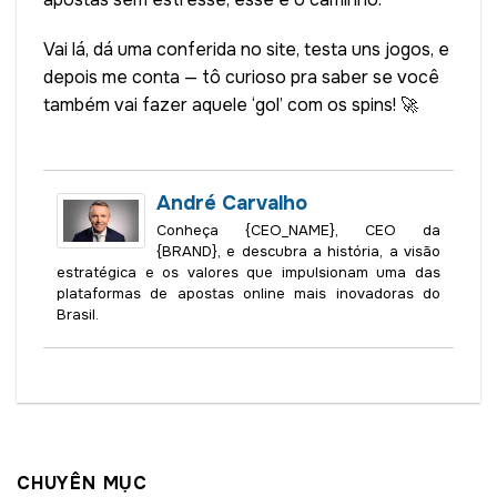
Vai lá, dá uma conferida no site, testa uns jogos, e
depois me conta — tô curioso pra saber se você
também vai fazer aquele ‘gol’ com os spins! 🚀
André Carvalho
Conheça {CEO_NAME}, CEO da
{BRAND}, e descubra a história, a visão
estratégica e os valores que impulsionam uma das
plataformas de apostas online mais inovadoras do
Brasil.
CHUYÊN MỤC