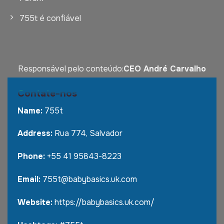
755t é confiável
Responsável pelo conteúdo:
CEO André Carvalho
Contate-nos
Name:
755t
Address:
Rua 774, Salvador
Phone:
+55 41 95843-8223
Email:
755t@babybasics.uk.com
Website:
https://babybasics.uk.com/